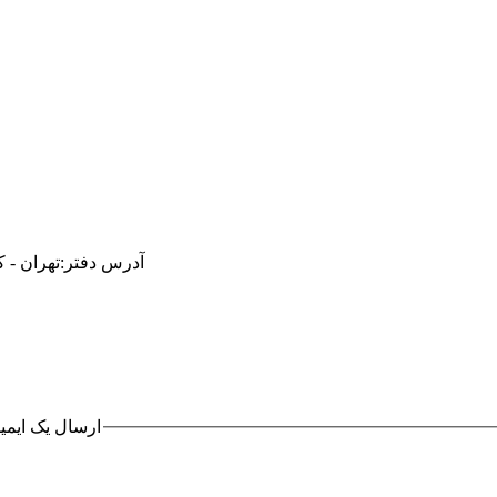
آدرس دفتر:تهران - کیلومتر 10 بزرگراه لشکری (جاده مخصوص) - ن
ارسال یک ایمی